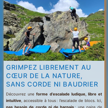
Menuires
-
Val
Thorens
GRIMPEZ LIBREMENT AU
CŒUR DE LA NATURE,
SANS CORDE NI BAUDRIER
Découvrez une
forme d’escalade ludique, libre et
intuitive
, accessible à tous : l’escalade de blocs. Ici,
pas besoin de corde ni de harnais
: une paire de