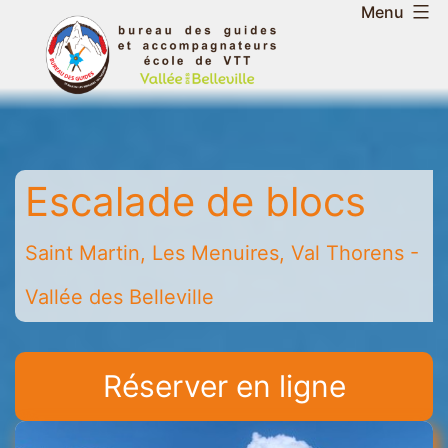
Aller
Menu
au
Bureau
contenu
des
guides
et
accompagnateurs
Escalade de blocs
de
la
vallée
Saint Martin, Les Menuires, Val Thorens -
des
Vallée des Belleville
Belleville
-
Saint
Réserver en ligne
Martin
-
Les