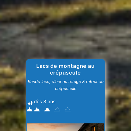
Lacs de montagne au
crépuscule
Rando lacs, dîner au refuge & retour au
crépuscule
dès 8 ans