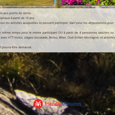
chés aux points de vente.
applique à partir de 13 ans.
pour les activités auxquelles ils peuvent participer. Sauf pour les dégustations po
en même temps pour le même participant OU à partir de 4 personnes (adultes ou en
vec VTT inclus, stages (escalade, Biclou, Biker, Club Enfant Montagne) et activité
atif pourra être demandé.