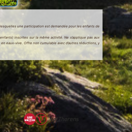
ur lesquelles une participation est demandée pour les enfants de
fants) inscrites sur la même activité. Ne s’applique pas aux
s en eaux-vive. Offre non cumulable avec d’autres réductions, y