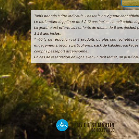
Tarifs donnés à titre indicatifs. Les tarifs en vigueur sont affi
Le tarif enfant s’applique de 6 à 12 ans inclus. Le tarif adulte s’
La gratuité est offerte aux enfants de moins de 5 ans (inclus) 
3 à 5 ans inclus.
* -10 % de réduction : si 3 produits ou plus sont achetées 
engagements, leçons particulières, pack de balades, packages a
compris passeport ascensionnel.
En cas de réservation en ligne avec un tarif réduit, un justific