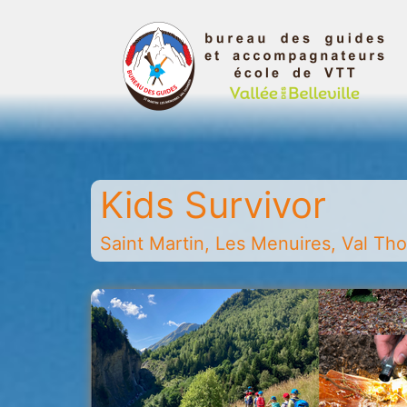
Aller
au
contenu
Bureau
des
guides
Kids Survivor
et
accompagnateurs
Saint Martin, Les Menuires, Val Thor
de
la
vallée
des
Belleville
-
Saint