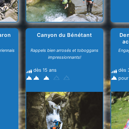
aron
Canyon du Bénétant
Dem
ac
riennais
Rappels bien arrosés et toboggans
Enga
impressionnants!
dès 15 ans
dès 
pour