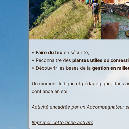
Martin
-
Les
Menuires
-
Val
•
Faire du feu
en sécurité,
Thorens
• Reconnaître des
plantes utiles ou comest
• Découvrir les bases de la
gestion en milie
Un moment ludique et pédagogique, dans un e
confiance en soi.
Activité encadrée par un Accompagnateur 
Imprimer cette fiche activité