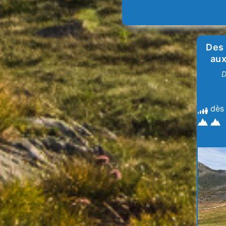
Des 
aux
D
dès