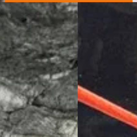
Menuires
-
Val
Thorens