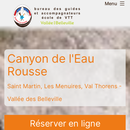
Aller
Menu
au
Bureau
contenu
des
guides
et
accompagnateurs
Canyon de l'Eau
de
la
Rousse
vallée
des
Saint Martin, Les Menuires, Val Thorens -
Belleville
-
Vallée des Belleville
Saint
Martin
-
Réserver en ligne
Les