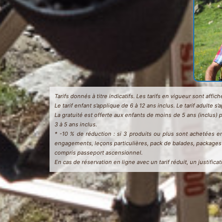
Tarifs donnés à titre indicatifs. Les tarifs en vigueur sont affi
Le tarif enfant s’applique de 6 à 12 ans inclus. Le tarif adulte s’
La gratuité est offerte aux enfants de moins de 5 ans (inclus) 
3 à 5 ans inclus.
* -10 % de réduction : si 3 produits ou plus sont achetées 
engagements, leçons particulières, pack de balades, packages a
compris passeport ascensionnel.
En cas de réservation en ligne avec un tarif réduit, un justific