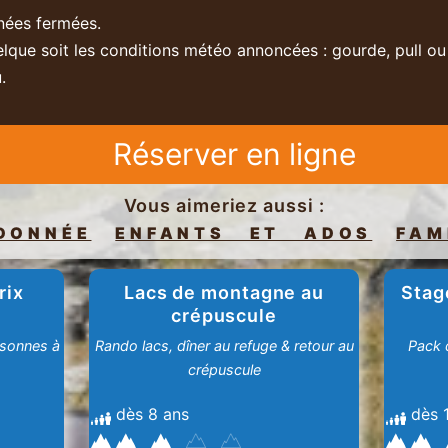
nées fermées.
que soit les conditions météo annoncées : gourde, pull ou
.
Réserver en ligne
Vous aimeriez aussi :
DONNÉE
ENFANTS ET ADOS
FAM
rix
Lacs de montagne au
Stag
crépuscule
rsonnes à
Rando lacs, dîner au refuge & retour au
Pack d
crépuscule
dès 8 ans
dès 