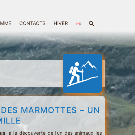
Search
AMME
CONTACTS
HIVER
for:
Search Button
 DES MARMOTTES – UN
ILLE
ous
, à la découverte de l’un des animaux les