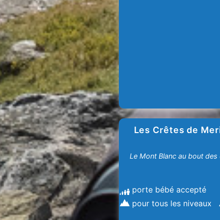
Les Crêtes de Mer
Le Mont Blanc au bout des 
porte bébé accepté
pour tous les niveaux