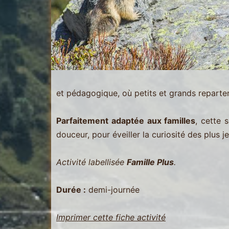
Martin
-
Les
Menuires
-
Val
et pédagogique, où petits et grands reparten
Thorens
Parfaitement adaptée aux familles
, cette 
douceur, pour éveiller la curiosité des plus 
Activité labellisée
Famille Plus
.
Durée :
demi-journée
Imprimer cette fiche activité