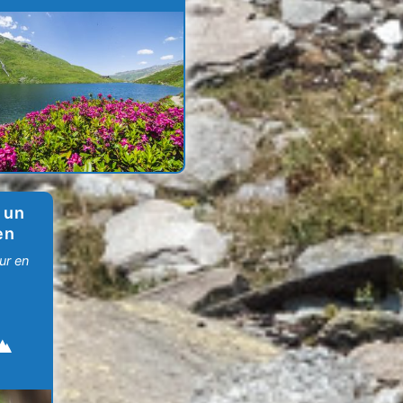
 un
en
ur en