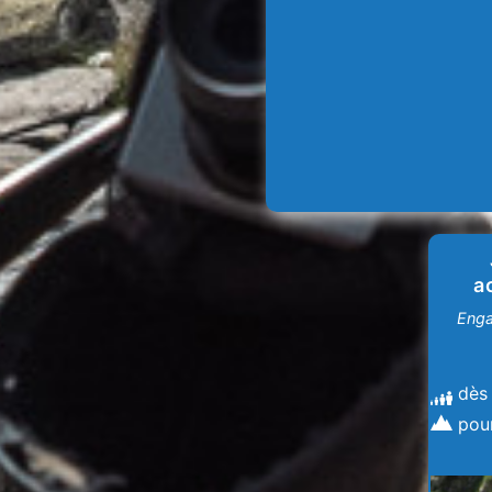
a
Enga
dès
pou