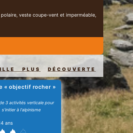
 polaire, veste coupe-vent et imperméable,
ILLE PLUS
DÉCOUVERTE
e « objectif rocher »
e 3 activités verticale pour
s'initier à l'alpinisme
14 ans