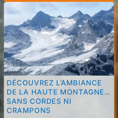
Menuires
-
Val
Thorens
DÉCOUVREZ L’AMBIANCE
DE LA HAUTE MONTAGNE…
SANS CORDES NI
CRAMPONS