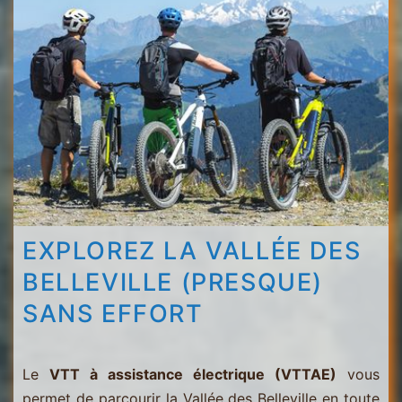
Menuires
-
Val
Thorens
EXPLOREZ LA VALLÉE DES
BELLEVILLE (PRESQUE)
SANS EFFORT
Le
VTT à assistance électrique (VTTAE)
vous
permet de parcourir la Vallée des Belleville en toute