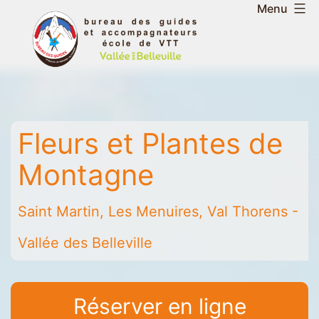
Aller
Menu
au
Bureau
contenu
des
guides
et
accompagnateurs
Fleurs et Plantes de
de
la
Montagne
vallée
des
Saint Martin, Les Menuires, Val Thorens -
Belleville
-
Vallée des Belleville
Saint
Martin
-
Réserver en ligne
Les