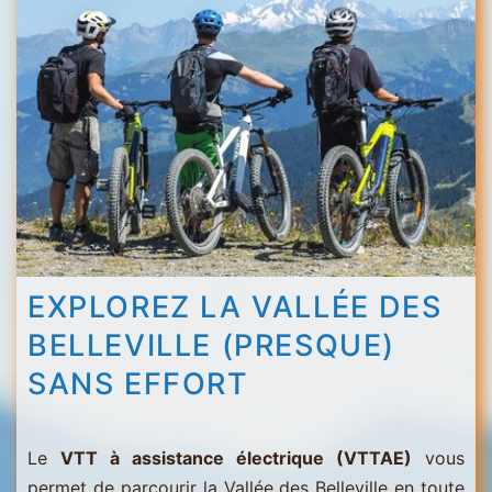
Menuires
-
Val
Thorens
EXPLOREZ LA VALLÉE DES
BELLEVILLE (PRESQUE)
SANS EFFORT
Le
VTT à assistance électrique (VTTAE)
vous
permet de parcourir la Vallée des Belleville en toute