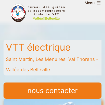
Aller
Menu
au
Bureau
contenu
des
guides
et
accompagnateurs
VTT électrique
de
la
vallée
Saint Martin, Les Menuires, Val Thorens -
des
Vallée des Belleville
Belleville
-
Saint
nous contacter
Martin
-
Les