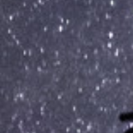
Menuires
-
Val
Thorens