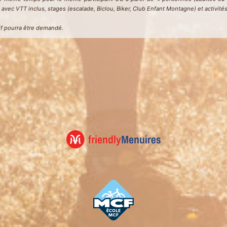
vec VTT inclus, stages (escalade, Biclou, Biker, Club Enfant Montagne) et activité
atif pourra être demandé.