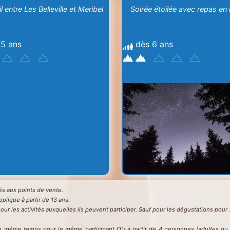
il entre Les Belleville et Meribel
Soirée étoilée avec repas en
 5 ans
dès 6 ans
chés aux points de vente.
applique à partir de 13 ans.
pour les activités auxquelles ils peuvent participer. Sauf pour les dégustations po
en même temps pour le même participant OU à partir de 4 personnes (adultes ou en