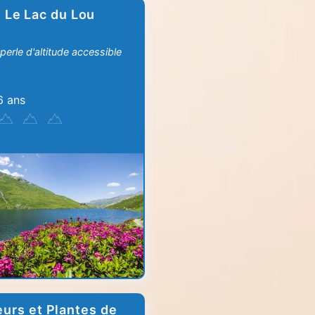
Le Lac du Lou
perle d'altitude accessible
6 ans
eurs et Plantes de