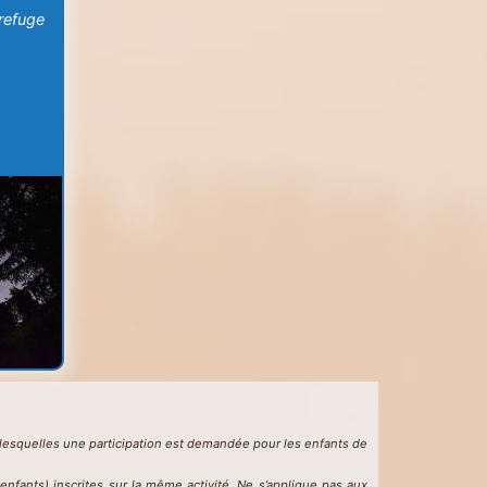
 refuge
ur lesquelles une participation est demandée pour les enfants de
fants) inscrites sur la même activité. Ne s’applique pas aux