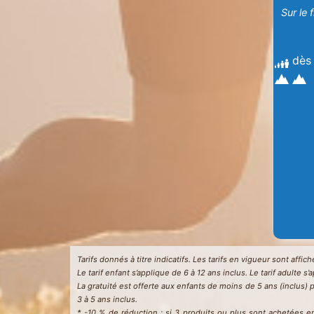
Sur le f
dès
Tarifs donnés à titre indicatifs. Les tarifs en vigueur sont affi
Le tarif enfant s’applique de 6 à 12 ans inclus. Le tarif adulte s’
La gratuité est offerte aux enfants de moins de 5 ans (inclus) 
3 à 5 ans inclus.
* -10 % de réduction : si 3 produits ou plus sont achetées 