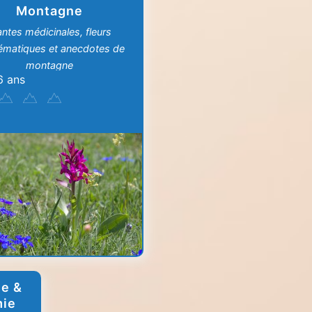
Montagne
antes médicinales, fleurs
ématiques et anecdotes de
montagne
6 ans
e &
mie