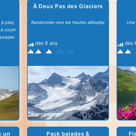
À Deux Pas des Glaciers
 à pied,
Randonnée vers les hautes altitudes
Une 
à courir
paysages
dès 8 ans
dès 
c un
Pack balades &
Fl