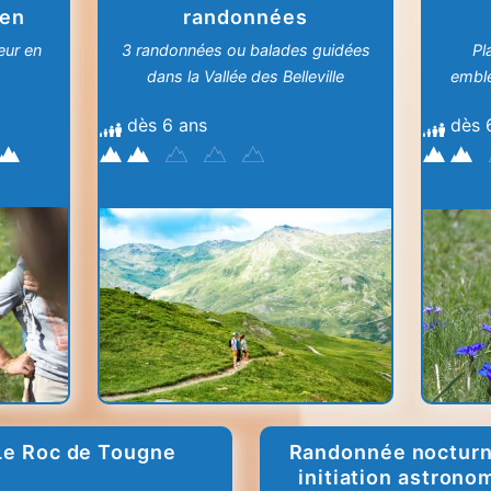
 en
randonnées
ur en
3 randonnées ou balades guidées
Pl
dans la Vallée des Belleville
embl
dès 6 ans
dès 
Le Roc de Tougne
Randonnée nocturn
initiation astrono