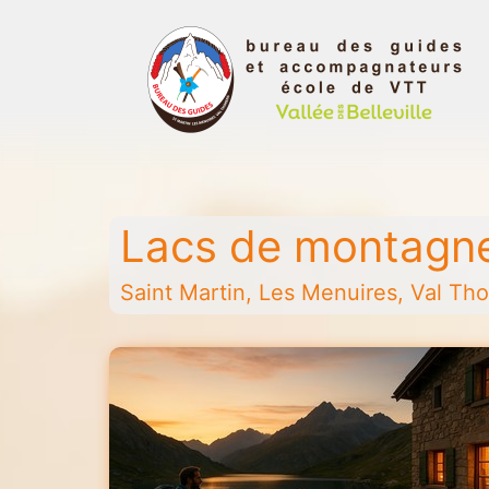
Aller
au
contenu
Bureau
des
guides
Lacs de montagne
et
accompagnateurs
Saint Martin, Les Menuires, Val Thor
de
la
vallée
des
Belleville
-
Saint