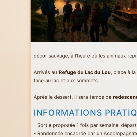
Martin
-
Les
Menuires
-
Val
décor sauvage, à l’heure où les animaux repr
Thorens
Arrivés au
Refuge du Lac du Lou
, place à l
face au lac et aux sommets.
Après le dessert, il sera temps de
redescend
INFORMATIONS PRATI
- Sortie proposée 1 fois par semaine, départ
- Randonnée encadrée par un Accompagnat