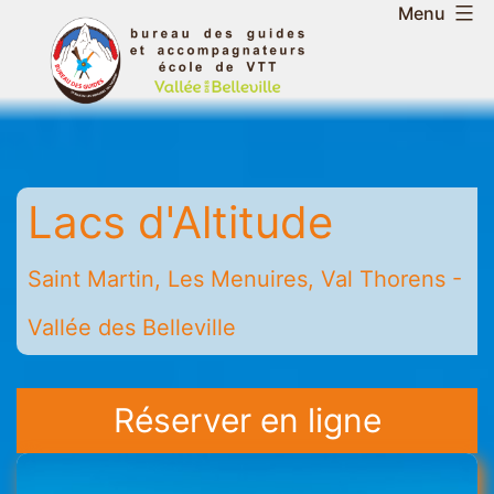
Aller
Menu
au
Bureau
contenu
des
guides
et
accompagnateurs
Lacs d'Altitude
de
la
vallée
Saint Martin, Les Menuires, Val Thorens -
des
Vallée des Belleville
Belleville
-
Saint
Réserver en ligne
Martin
-
Les