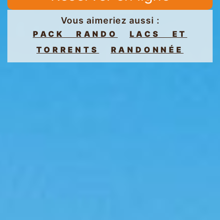
Vous aimeriez aussi :
PACK RANDO
LACS ET
TORRENTS
RANDONNÉE