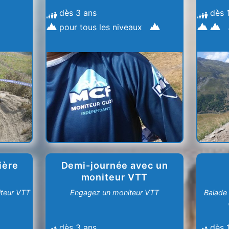
dès 3 ans
dès 
pour tous les niveaux
ière
Demi-journée avec un
moniteur VTT
iteur VTT
Engagez un moniteur VTT
Balade 
dès 3 ans
dès 