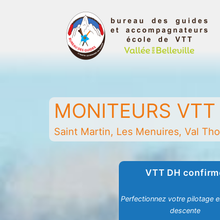
Aller
au
contenu
Bureau
des
guides
MONITEURS VTT 
et
accompagnateurs
Saint Martin, Les Menuires, Val Thor
de
la
vallée
VTT DH confirm
des
Belleville
Perfectionnez votre pilotage 
-
descente
Saint