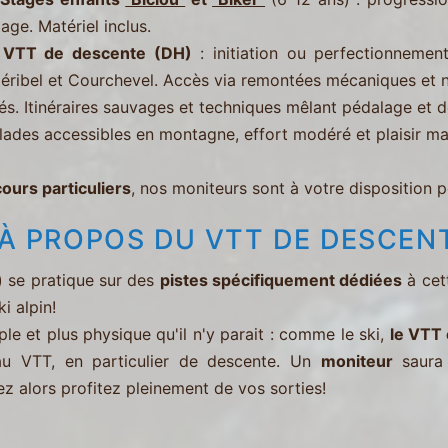
tage. Matériel inclus.
-
VTT de descente (DH)
: initiation ou perfectionnemen
éribel et Courchevel. Accès via remontées mécaniques et n
és. Itinéraires sauvages et techniques mêlant pédalage et de
lades accessibles en montagne, effort modéré et plaisir ma
cours particuliers
, nos moniteurs sont à votre disposition 
R À PROPOS DU VTT DE DESCEN
 se pratique sur des
pistes spécifiquement dédiées
à cet
i alpin!
le et plus physique qu'il n'y parait : comme le ski,
le VTT 
 au VTT, en particulier de descente. Un
moniteur
saura 
ez alors profitez pleinement de vos sorties!