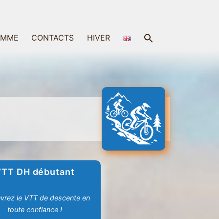
Search
AMME
CONTACTS
HIVER
for:
Search Button
VTT DH débutant
vrez le VTT de descente en
toute confiance !