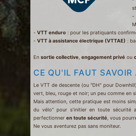
s
M
-
VTT enduro
: pour les pratiquants confirm
-
VTT à assistance électrique (VTTAE)
: ba
En
sortie collective
,
engagement privé
ou
CE QU'IL FAUT SAVOI
Le VTT de descente (ou "DH" pour Downhill)
vert, bleu, rouge et noir; un peu comme en sk
Mais attention, cette pratique est moins simp
du vélo” pour s'initier en toute sécurité
perfectionner
en toute sécurité
, vous pourr
Ne vous aventurez pas sans moniteur.