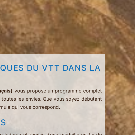
QUES DU VTT DANS LA
nçais)
vous propose un programme complet
t toutes les envies. Que vous soyez débutant
rmule qui vous correspond.
ES
n ludique et remise d’une médaille en fin de