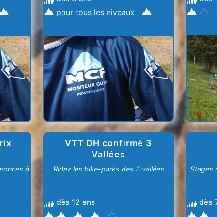
pour tous les niveaux
rix
VTT DH confirmé 3
Vallées
rsonnes à
Ridez les bike-parks des 3 vallées
Stages 
dès 12 ans
dès 