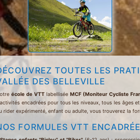
DÉCOUVREZ TOUTES LES PRATI
VALLÉE DES BELLEVILLE
otre
école de VTT
labellisée
MCF (Moniteur Cycliste Fra
’activités encadrées pour tous les niveaux, tous les âges e
u rider expérimenté, enfant ou adulte, vous trouverez la fo
NOS FORMULES VTT ENCADRÉ
-
Stages enfants
"Biclou"
et
"Biker"
(6-12 ans) : progressio