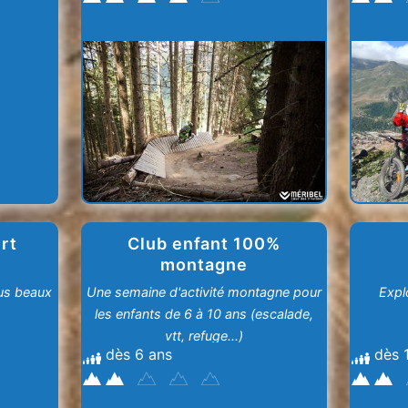
rt
Club enfant 100%
montagne
lus beaux
Une semaine d'activité montagne pour
Explo
les enfants de 6 à 10 ans (escalade,
vtt, refuge...)
dès 6 ans
dès 