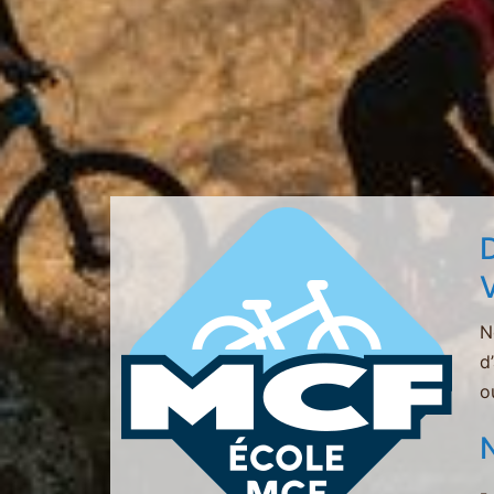
N
d
o