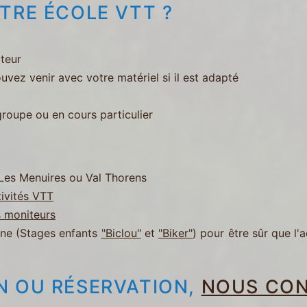
TRE ÉCOLE VTT ?
teur
uvez venir avec votre matériel si il est adapté
groupe ou en cours particulier
 Les Menuires ou Val Thorens
ivités VTT
s moniteurs
gne (Stages enfants
"Biclou"
et
"Biker"
) pour être sûr que l'
N OU RÉSERVATION,
NOUS CO