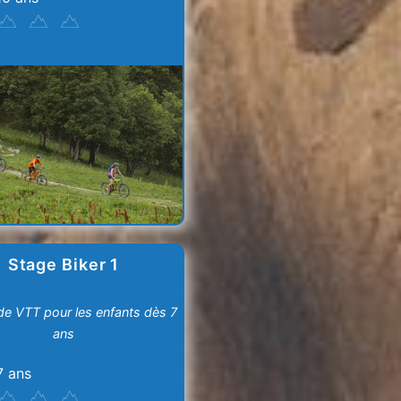
Stage Biker 1
de VTT pour les enfants dès 7
ans
7 ans