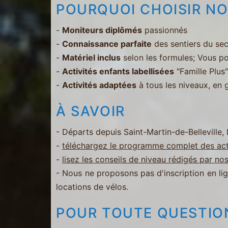
POURQUOI CHOISIR NO
-
Moniteurs diplômés
passionnés
-
Connaissance parfaite
des sentiers du sec
-
Matériel inclus
selon les formules; Vous po
-
Activités enfants labellisées
"Famille Plus"
-
Activités adaptées
à tous les niveaux, en 
À SAVOIR
- Départs depuis Saint-Martin-de-Belleville,
-
téléchargez le programme complet des act
-
lisez les conseils de niveau rédigés par no
- Nous ne proposons pas d'inscription en li
locations de vélos.
POUR TOUTE QUESTIO