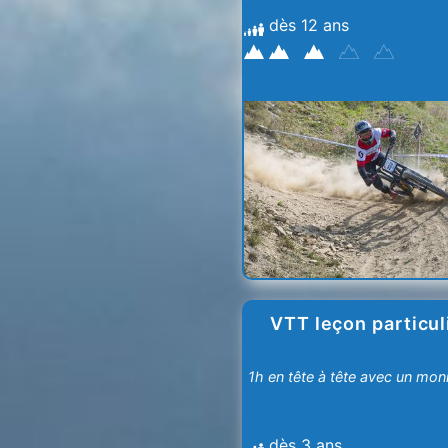
dès 12 ans
Martin
-
Les
Menuires
-
Val
Thorens
VTT leçon particul
1h en tête à tête avec un mon
dès 3 ans