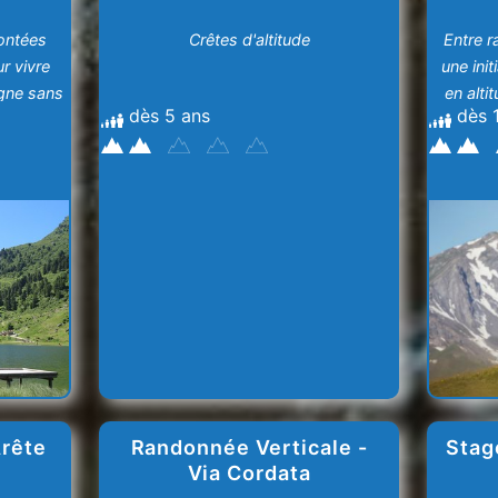
ontées
Crêtes d'altitude
Entre r
r vivre
une ini
agne sans
en alti
dès 5 ans
dès 
Arête
Randonnée Verticale -
Stag
Via Cordata