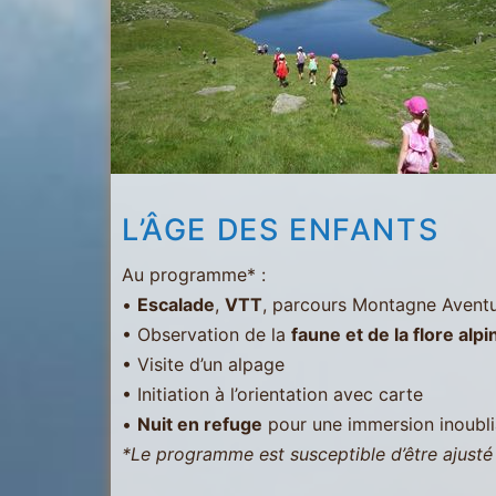
Martin
-
Les
Menuires
-
Val
Thorens
L’ÂGE DES ENFANTS
Au programme* :
•
Escalade
,
VTT
, parcours Montagne Aventu
• Observation de la
faune et de la flore alpi
• Visite d’un alpage
• Initiation à l’orientation avec carte
•
Nuit en refuge
pour une immersion inoubl
*Le programme est susceptible d’être ajusté 