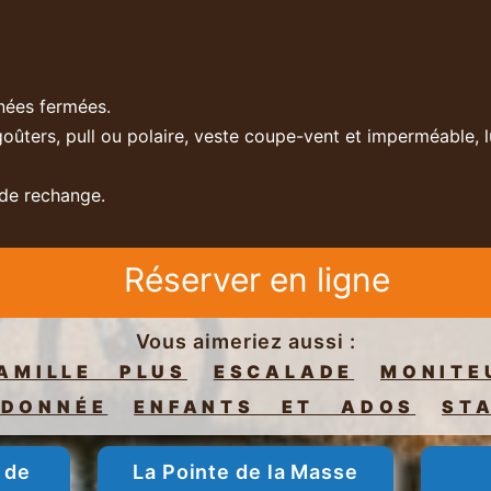
nées fermées.
goûters, pull ou polaire, veste coupe-vent et imperméable, l
 de rechange.
Réserver en ligne
Vous aimeriez aussi :
AMILLE PLUS
ESCALADE
MONIT
DONNÉE
ENFANTS ET ADOS
ST
 de
La Pointe de la Masse