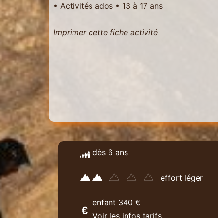
• Activités ados • 13 à 17 ans
Imprimer cette fiche activité
dès 6 ans
effort léger
enfant 340 €
Voir les infos tarifs