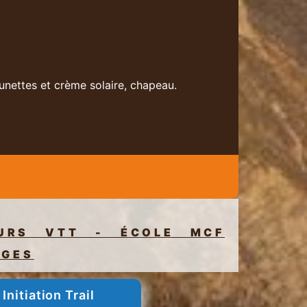
unettes et crème solaire, chapeau.
EURS VTT - ÉCOLE MCF
AGES
Initiation Trail