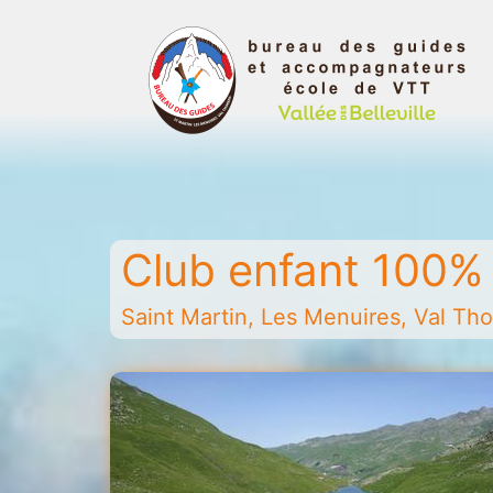
Aller
au
contenu
Bureau
des
guides
Club enfant 100
et
accompagnateurs
de
Saint Martin, Les Menuires, Val Thor
la
vallée
des
Belleville
-
Saint