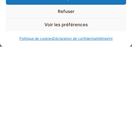
Experience a unique moment at
sunrise
Refuser
from age 10
Voir les préférences
Politique de cookies
Déclaration de confidentialité
Imprint