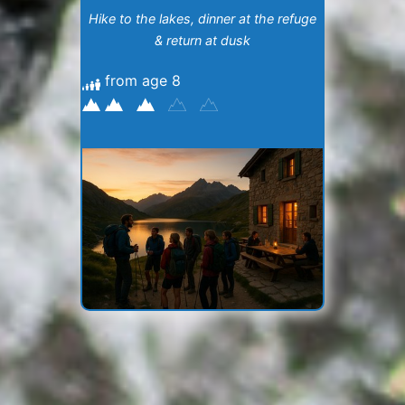
Hike to the lakes, dinner at the refuge
& return at dusk
from age 8