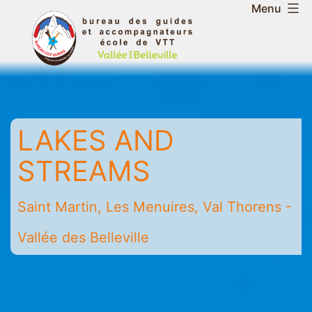
Skip
Menu
to
Belleville
content
Valley
Guides
and
Mountain
LAKES AND
Leaders
Office
STREAMS
-
Saint
Saint Martin, Les Menuires, Val Thorens -
Martin
-
Vallée des Belleville
Les
Menuires
-
Val