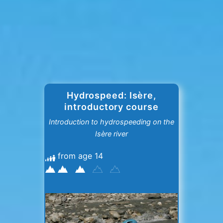
Hydrospeed: Isère,
introductory course
Introduction to hydrospeeding on the
Isère river
from age 14