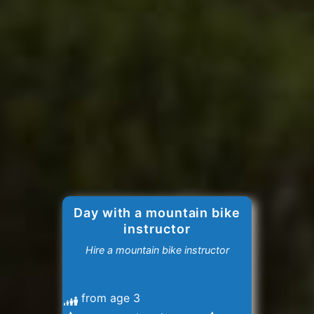
Day with a mountain bike
instructor
Hire a mountain bike instructor
from age 3