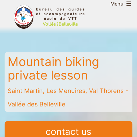
Skip
Menu
to
Belleville
content
Valley
Guides
and
Mountain
Mountain biking
Leaders
Office
private lesson
-
Saint
Saint Martin, Les Menuires, Val Thorens -
Martin
-
Vallée des Belleville
Les
Menuires
-
contact us
Val