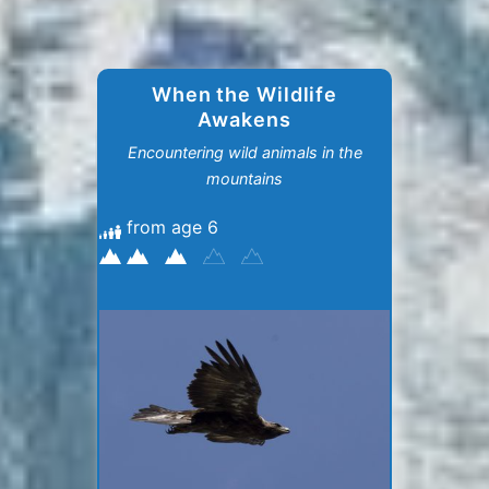
When the Wildlife
Awakens
Encountering wild animals in the
mountains
from age 6