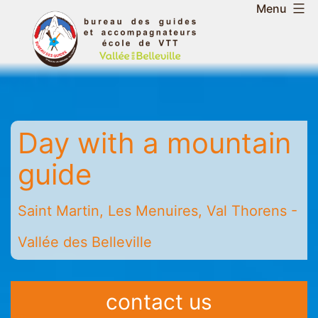
Skip
Menu
to
Belleville
content
Valley
Guides
and
Mountain
Day with a mountain
Leaders
Office
guide
-
Saint
Saint Martin, Les Menuires, Val Thorens -
Martin
-
Vallée des Belleville
Les
Menuires
-
contact us
Val