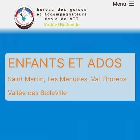
Aller
Menu
au
Bureau
contenu
des
guides
et
accompagnateurs
ENFANTS ET ADOS
de
la
vallée
Saint Martin, Les Menuires, Val Thorens -
des
Vallée des Belleville
Belleville
-
Saint
Martin
-
Les