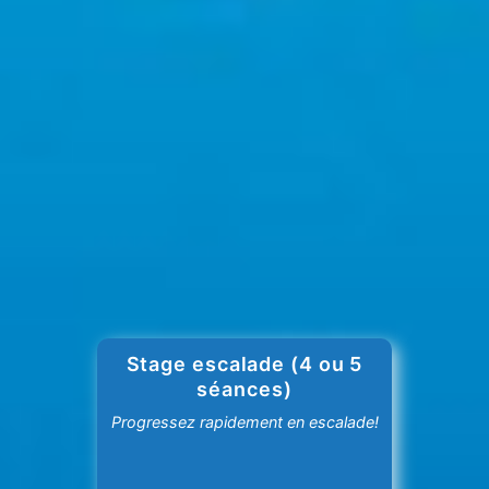
Stage escalade (4 ou 5
séances)
Progressez rapidement en escalade!