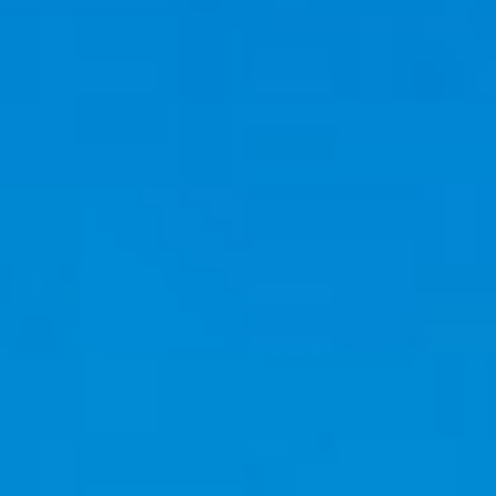
Menuires
-
Val
Thorens