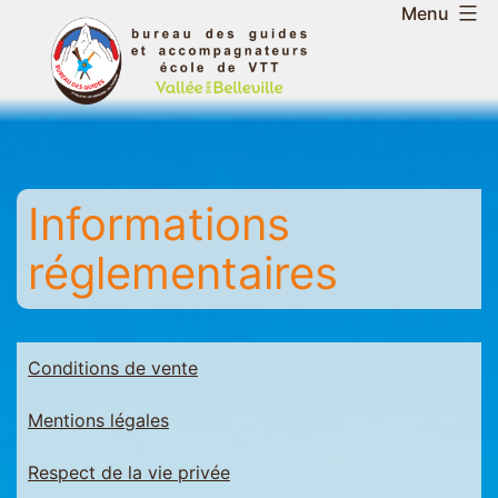
Aller
Menu
au
Bureau
contenu
des
guides
et
accompagnateurs
Informations
de
la
réglementaires
vallée
des
Belleville
-
Conditions de vente
Saint
Mentions légales
Martin
-
Respect de la vie privée
Les