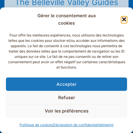
The Belleville Valley Guides
Office
Gérer le consentement aux
cookies
High mountain guides, mountain leaders and
mountain bike instructors, our professionals have
Pour offrir les meilleures expériences, nous utilisons des technologies
telles que les cookies pour stocker et/ou accéder aux informations des
been helping you learn or improve your skills in
appareils. Le fait de consentir à ces technologies nous permettra de
complete safety in all mountain activities since 1967.
traiter des données telles que le comportement de navigation ou les ID
uniques sur ce site. Le fait de ne pas consentir ou de retirer son
consentement peut avoir un effet négatif sur certaines caractéristiques
With us, experience wonderful adventures during
et fonctions.
your holidays in Saint-Martin-de-Belleville, Les
Menuires or Val Thorens! Our goal: to make your
Accepter
stay an unforgettable moment and to help you
Refuser
discover all the riches and secrets of our beautiful
valley.
Voir les préférences
Every mountain activity, at
Politique de cookies
Déclaration de confidentialité
Imprint