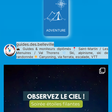
ADVENTURE
guides.des.belleville
🏔 Guides & moniteurs diplômés
Saint-Martin / Les
Menuires / Val Thorens
Ski, alpinisme, ski de
randonnée
Canyoning, via ferrata, escalade, VTT