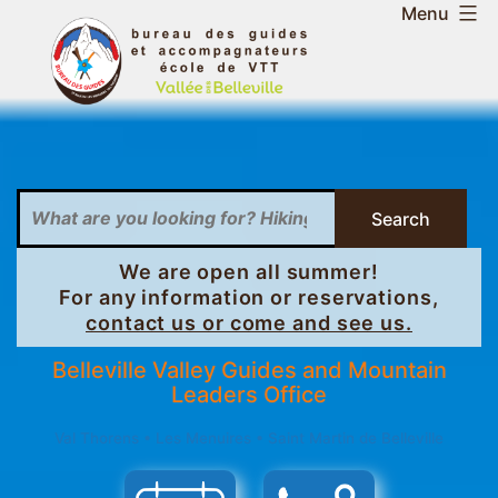
Skip
Menu
to
Belleville
content
Valley
Guides
and
Search
Mountain
We are open all summer!
For any information or reservations,
Leaders
contact us or come and see us.
Office
Belleville Valley Guides and Mountain
Leaders Office
-
Val Thorens • Les Menuires • Saint Martin de Belleville
Saint