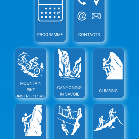
Martin
-
Les
PROGRAMME
CONTACTS
Menuires
-
Val
Thorens
MOUNTAIN
CANYONING
BIKE
CLIMBING
IN SAVOIE
INSTRUCTORS
- MCF SCHOOL