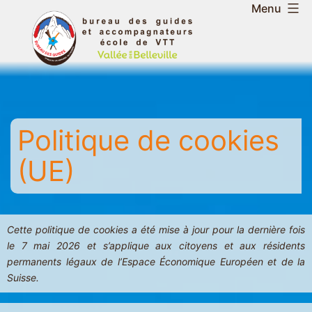
Aller
Menu
au
Bureau
contenu
des
guides
et
accompagnateurs
Politique de cookies
de
la
(UE)
vallée
des
Belleville
-
Cette politique de cookies a été mise à jour pour la dernière fois
le 7 mai 2026 et s’applique aux citoyens et aux résidents
Saint
permanents légaux de l’Espace Économique Européen et de la
Martin
Suisse.
-
Les