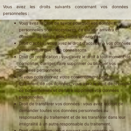
Vous avez les droits suivants concernant vos données
personnelles :
Vous avez le droit de savoir pourquoi vos données
personnelles sont nécessaires, ce qui leur arrivera et
combien de temps elles seront conservées.
Droit d’accès : vous avez le droit d’accéder à vos données
personnelles que nous connaissons.
Droit de rectification : vous avez le droit à tout moment de
compléter, corriger, faire supprimer ou bloquer vos
données personnelles.
Si vous nous donnez votre consentement pour le
traitement de vos données, vous avez le droit de révoquer
ce consentement et de faire supprimer vos données
personnelles.
Droit de transférer vos données : vous avez le droit de
demander toutes vos données personnelles au
responsable du traitement et de les transférer dans leur
intégralité à un autre responsable du traitement.
Droit d’opposition : vous pouvez vous opposer au