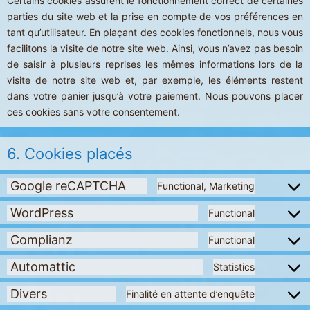
Certains cookies assurent le fonctionnement correct de certaines
parties du site web et la prise en compte de vos préférences en
tant qu’utilisateur. En plaçant des cookies fonctionnels, nous vous
facilitons la visite de notre site web. Ainsi, vous n’avez pas besoin
de saisir à plusieurs reprises les mêmes informations lors de la
visite de notre site web et, par exemple, les éléments restent
dans votre panier jusqu’à votre paiement. Nous pouvons placer
ces cookies sans votre consentement.
6. Cookies placés
Google reCAPTCHA
Functional, Marketing
Consen
to
WordPress
Functional
Consen
service
to
Complianz
Functional
Consen
google
service
to
Automattic
Statistics
Consen
recapt
wordpr
service
to
Divers
Finalité en attente d’enquête
Consen
compli