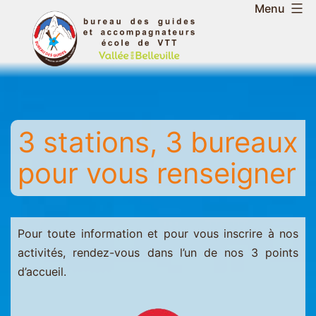
Aller
Menu
au
Bureau
contenu
des
guides
et
accompagnateurs
3 stations, 3 bureaux
de
la
pour vous renseigner
vallée
des
Belleville
-
Pour toute information et pour vous inscrire à nos
Saint
activités, rendez-vous dans l’un de nos 3 points
Martin
d’accueil.
-
Les