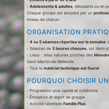
-
Adolescents & adultes
, débutants ou en 
Chaque groupe est encadré par un
profess
niveau de chacun.
ORGANISATION PRATI
-
4 ou 5 séances réparties sur la semaine
o
- Séances de
3 heures chacune
, sur demi-j
- Lieux : sites naturels proches des
Menuir
Saint-Martin-de-Belleville
- Tout le
matériel technique est fourni
POURQUOI CHOISIR UN
- Progression plus rapide et cohérente
- Émulation et esprit de groupe
- Activité labellisée
Famille Plus