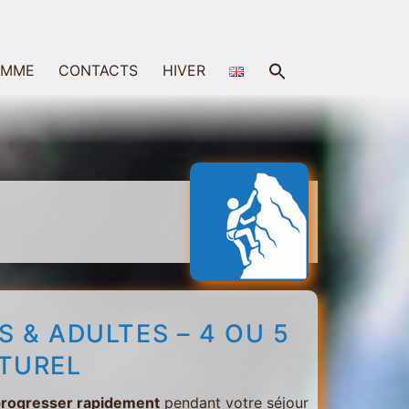
Search
AMME
CONTACTS
HIVER
for:
Search Button
 & ADULTES – 4 OU 5
TUREL
rogresser rapidement
pendant votre séjour