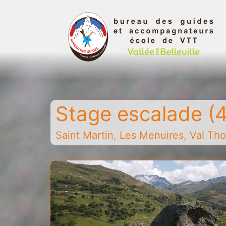
Aller
au
contenu
Bureau
des
guides
Stage escalade (4
et
accompagnateurs
Saint Martin, Les Menuires, Val Thor
de
la
vallée
des
Belleville
-
Saint