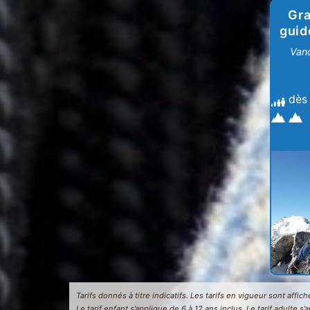
Gr
guid
Vano
dès
Tarifs donnés à titre indicatifs. Les tarifs en vigueur sont affi
Le tarif enfant s’applique de 6 à 12 ans inclus. Le tarif adulte s’