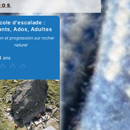
DOS
cole d'escalade :
ants, Ados, Adultes
tion et progression sur rocher
naturel
4 ans