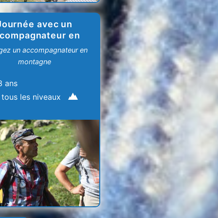
Journée avec un
compagnateur en
montagne
gez un accompagnateur en
montagne
3 ans
 tous les niveaux