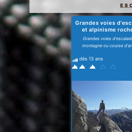
ES
Grandes voies d'es
et alpinisme roch
Grandes voies d'escalad
montagne ou course d'ar
dès 13 ans