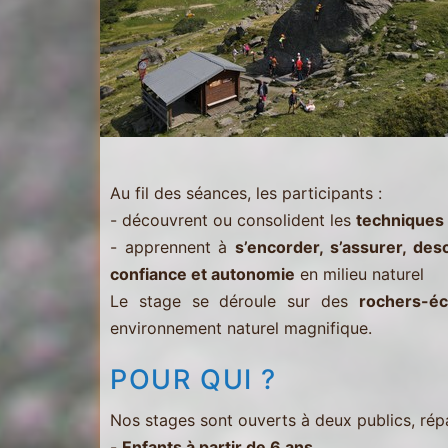
Martin
-
Les
Menuires
-
Val
Thorens
Au fil des séances, les participants :
- découvrent ou consolident les
techniques
- apprennent à
s’encorder, s’assurer, de
confiance et autonomie
en milieu naturel
Le stage se déroule sur des
rochers-éc
environnement naturel magnifique.
POUR QUI ?
Nos stages sont ouverts à deux publics, rép
-
Enfants à partir de 6 ans