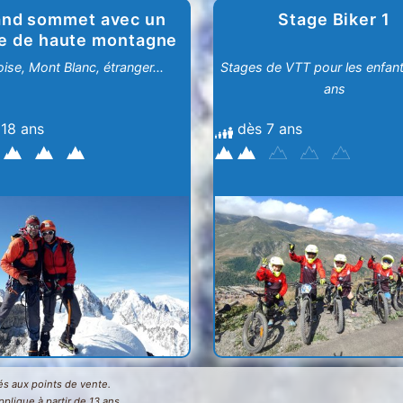
and sommet avec un
Stage Biker 1
e de haute montagne
ise, Mont Blanc, étranger...
Stages de VTT pour les enfan
ans
 18 ans
dès 7 ans
chés aux points de vente.
applique à partir de 13 ans.