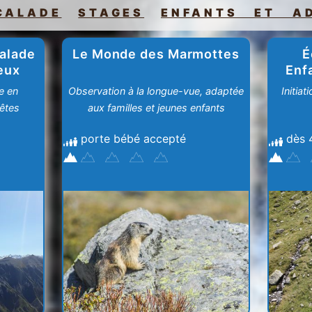
CALADE
STAGES
ENFANTS ET A
calade
Le Monde des Marmottes
É
eux
Enf
e en
Observation à la longue-vue, adaptée
Initia
êtes
aux familles et jeunes enfants
porte bébé accepté
dès 