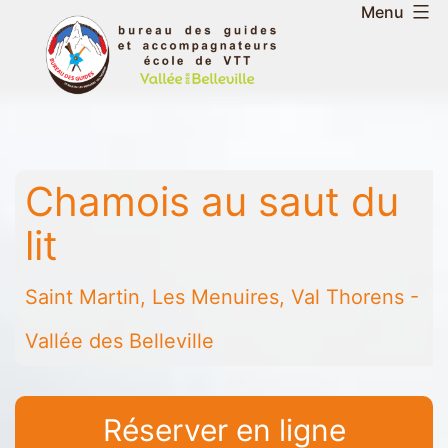
Aller
Menu
au
Bureau
contenu
des
guides
et
accompagnateurs
Chamois au saut du
de
la
lit
vallée
des
Saint Martin, Les Menuires, Val Thorens -
Belleville
-
Vallée des Belleville
Saint
Martin
-
Réserver en ligne
Les