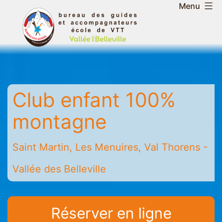
Aller
Menu
au
Bureau
contenu
des
guides
et
accompagnateurs
Club enfant 100%
de
la
montagne
vallée
des
Saint Martin, Les Menuires, Val Thorens -
Belleville
-
Vallée des Belleville
Saint
Martin
-
Réserver en ligne
Les