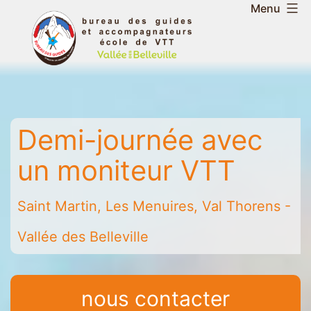
Aller
Menu
au
Bureau
contenu
des
guides
et
accompagnateurs
Demi-journée avec
de
la
un moniteur VTT
vallée
des
Saint Martin, Les Menuires, Val Thorens -
Belleville
-
Vallée des Belleville
Saint
Martin
-
nous contacter
Les