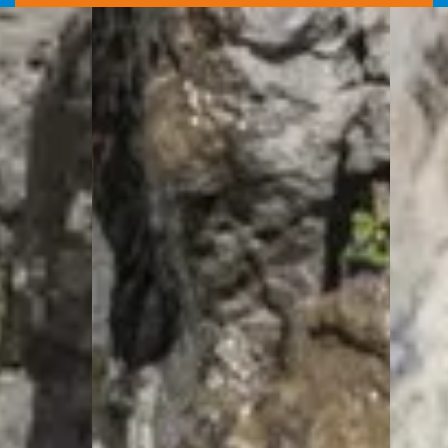
Menuires
-
Val
Thorens