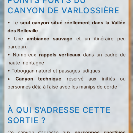
POINTS FORTS DU
CANYON DE VARLOSSIÈRE
• Le
seul canyon situé réellement dans la Vallée
des Belleville
• Une
ambiance sauvage
et un itinéraire peu
parcouru
• Nombreux
rappels verticaux
dans un cadre de
haute montagne
• Toboggan naturel et passages ludiques
•
Canyon technique
réservé aux initiés ou
personnes déjà à l’aise avec les manips de corde
À QUI S’ADRESSE CETTE
SORTIE ?
Ce canyon s’adresse aux
personnes sportives