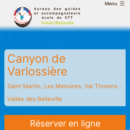
Aller
Menu
au
Bureau
contenu
des
guides
et
accompagnateurs
Canyon de
de
la
Varlossière
vallée
des
Saint Martin, Les Menuires, Val Thorens -
Belleville
-
Vallée des Belleville
Saint
Martin
-
Réserver en ligne
Les