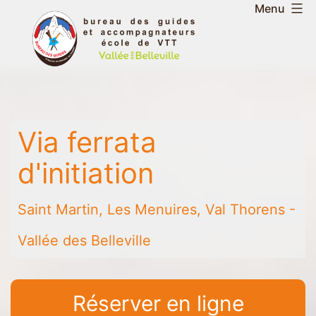
Aller
Menu
au
Bureau
contenu
des
guides
et
accompagnateurs
Via ferrata
de
la
d'initiation
vallée
des
Saint Martin, Les Menuires, Val Thorens -
Belleville
-
Vallée des Belleville
Saint
Martin
-
Réserver en ligne
Les