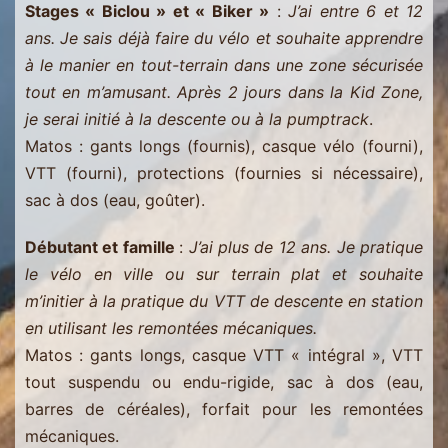
Stages « Biclou » et « Biker »
:
J’ai entre 6 et 12
Menuires
ans. Je sais déjà faire du vélo et souhaite apprendre
-
à le manier en tout-terrain dans une zone sécurisée
Val
tout en m’amusant. Après 2 jours dans la Kid Zone,
Thorens
je serai initié à la descente ou à la pumptrack
.
Matos : gants longs (fournis), casque vélo (fourni),
VTT (fourni), protections (fournies si nécessaire),
sac à dos (eau, goûter).
Débutant et famille
:
J’ai plus de 12 ans. Je pratique
le vélo en ville ou sur terrain plat et souhaite
m’initier à la pratique du VTT de descente en station
en utilisant les remontées mécaniques.
Matos : gants longs, casque VTT « intégral », VTT
tout suspendu ou endu-rigide, sac à dos (eau,
barres de céréales), forfait pour les remontées
mécaniques.