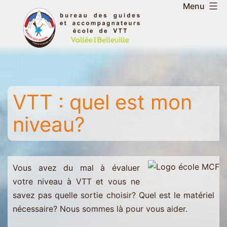
Aller
Menu
au
Bureau
contenu
des
guides
et
accompagnateurs
VTT : quel est mon
de
la
niveau?
vallée
des
Belleville
-
Vous avez du mal à évaluer
Saint
votre niveau à VTT et vous ne
Martin
savez pas quelle sortie choisir? Quel est le matériel
-
nécessaire? Nous sommes là pour vous aider.
Les