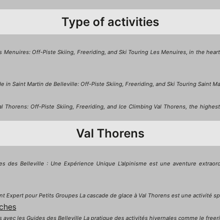
Type of activities
Menuires: Off-Piste Skiing, Freeriding, and Ski Touring Les Menuires, in the heart 
 Saint Martin de Belleville: Off-Piste Skiing, Freeriding, and Ski Touring Saint Marti
Thorens: Off-Piste Skiing, Freeriding, and Ice Climbing Val Thorens, the highest s
Val Thorens
s des Belleville : Une Expérience Unique L’alpinisme est une aventure extraor
 Expert pour Petits Groupes La cascade de glace à Val Thorens est une activité spe
nches
vec les Guides des Belleville La pratique des activités hivernales comme le freeride 