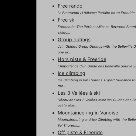
Free rando
La Freerando : L’Alliance Parfaite entre Freeride
Free ski
Freerando: The Perfect Alliance Between Freeride
skiing...
Group outings
Join Guided Group Outings with the Belleville Gu
one or...
Hors piste & Freeride
L’Importance d’un Guide des Belleville pour le Sk
Ice climbing
Ice Climbing in Val Thorens: Expert Guidance for
the...
Les 3 Vallées à ski
Découvrez les 3 Vallées avec les Guides des B
est le plus...
Mountaineering in Vanoise
Mountaineering and Ice Climbing with the Bellev
Val Thorens...
Off piste & Freeride