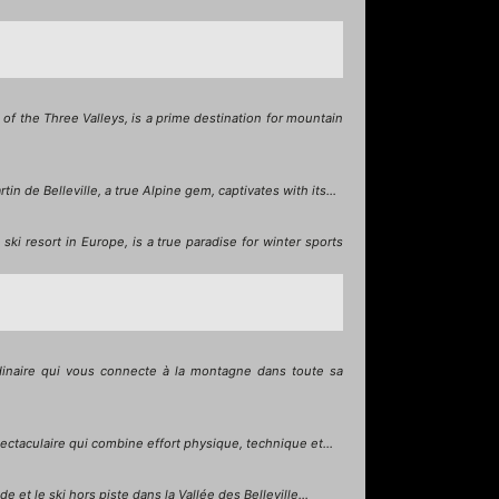
of the Three Valleys, is a prime destination for mountain
n de Belleville, a true Alpine gem, captivates with its...
ki resort in Europe, is a true paradise for winter sports
dinaire qui vous connecte à la montagne dans toute sa
ctaculaire qui combine effort physique, technique et...
et le ski hors piste dans la Vallée des Belleville...