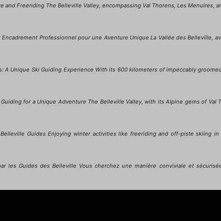
te and Freeriding The Belleville Valley, encompassing Val Thorens, Les Menuires, an
 : Encadrement Professionnel pour une Aventure Unique La Vallée des Belleville, a
es: A Unique Ski Guiding Experience With its 600 kilometers of impeccably groomed s
al Guiding for a Unique Adventure The Belleville Valley, with its Alpine gems of Val 
leville Guides Enjoying winter activities like freeriding and off-piste skiing in t
par les Guides des Belleville Vous cherchez une manière conviviale et sécurisé