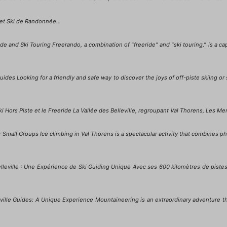
 et Ski de Randonnée...
 and Ski Touring Freerando, a combination of "freeride" and "ski touring," is a capt
ides Looking for a friendly and safe way to discover the joys of off-piste skiing or
i Hors Piste et le Freeride La Vallée des Belleville, regroupant Val Thorens, Les Menui
 Small Groups Ice climbing in Val Thorens is a spectacular activity that combines phy
elleville : Une Expérience de Ski Guiding Unique Avec ses 600 kilomètres de pist
ille Guides: A Unique Experience Mountaineering is an extraordinary adventure tha