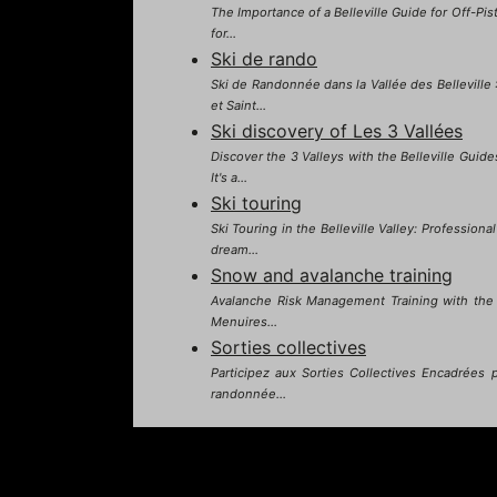
The Importance of a Belleville Guide for Off-Pis
for...
Ski de rando
Ski de Randonnée dans la Vallée des Belleville
et Saint...
Ski discovery of Les 3 Vallées
Discover the 3 Valleys with the Belleville Guid
It's a...
Ski touring
Ski Touring in the Belleville Valley: Profession
dream...
Snow and avalanche training
Avalanche Risk Management Training with the Bel
Menuires...
Sorties collectives
Participez aux Sorties Collectives Encadrées 
randonnée...