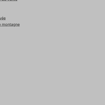
ivée
te montagne