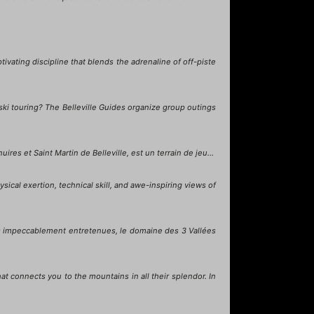
ivating discipline that blends the adrenaline of off-piste
 ski touring? The Belleville Guides organize group outings
res et Saint Martin de Belleville, est un terrain de jeu...
sical exertion, technical skill, and awe-inspiring views of
es impeccablement entretenues, le domaine des 3 Vallées
t connects you to the mountains in all their splendor. In