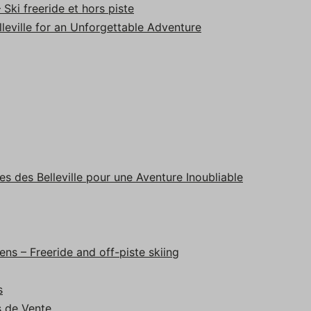
Ski freeride et hors piste
lleville for an Unforgettable Adventure
 des Belleville pour une Aventure Inoubliable
ns – Freeride and off-piste skiing
s
s de Vente